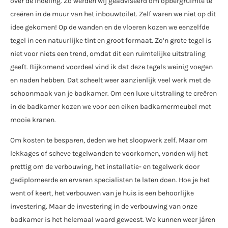
over de indeling. Zo werden wij geadviseerd om opbergruimte te
creëren in de muur van het inbouwtoilet. Zelf waren we niet op dit
idee gekomen! Op de wanden en de vloeren kozen we eenzelfde
tegel in een natuurlijke tint en groot formaat. Zo’n grote tegel is
niet voor niets een trend, omdat dit een ruimtelijke uitstraling
geeft. Bijkomend voordeel vind ik dat deze tegels weinig voegen
en naden hebben. Dat scheelt weer aanzienlijk veel werk met de
schoonmaak van je badkamer. Om een luxe uitstraling te creëren
in de badkamer kozen we voor een eiken badkamermeubel met
mooie kranen.
Om kosten te besparen, deden we het sloopwerk zelf. Maar om
lekkages of scheve tegelwanden te voorkomen, vonden wij het
prettig om de verbouwing, het installatie- en tegelwerk door
gediplomeerde en ervaren specialisten te laten doen. Hoe je het
went of keert, het verbouwen van je huis is een behoorlijke
investering. Maar de investering in de verbouwing van onze
badkamer is het helemaal waard geweest. We kunnen weer járen