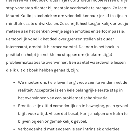
Het lezen van het boek ‘Rust in je hoofd’ biedt mooie lessen om je
stap voor stap dichter bij mentale veerkracht te brengen. Zo leert
Maaret Kallio je technieken om vriendelijker naar jezelf te zijn en
mindfulness te ontwikkelen. Ze schrijft heel toegankelijk en zet je
meteen aan het denken over je eigen emoties en zelfcompassie.
Persoonlijk vond ik het deel over grenzen stellen als ouder
interessant, omdat ik hiermee worstel. De toon in het boek is
positief en helpt je met kleine stappen om (toekomstige)
probleemsituaties te overwinnen. Een aantal waardevolle lessen
die ik uit dit boek hebben gehaald, zijn:
We moeten ons hele leven lang vrede zien te vinden met de
realiteit. Acceptatie is een hele belangrijke eerste stap in
het overwinnen van een problematische situatie.
Emoties zijn altijd veranderlijk en in beweging, geen gevoel
blijft voor altijd. Alleen dat besef, kan je helpen om kalm te
blijven bij een ongemakkelijk gevoel.
Verbondenheid met anderen is een intrinsiek onderdeel