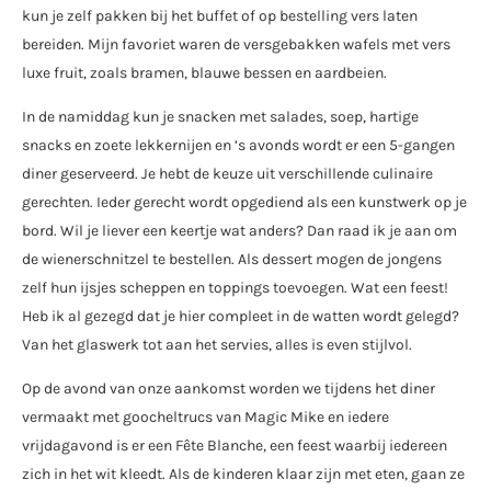
kun je zelf pakken bij het buffet of op bestelling vers laten
bereiden. Mijn favoriet waren de versgebakken wafels met vers
luxe fruit, zoals bramen, blauwe bessen en aardbeien.
In de namiddag kun je snacken met salades, soep, hartige
snacks en zoete lekkernijen en ’s avonds wordt er een 5-gangen
diner geserveerd. Je hebt de keuze uit verschillende culinaire
gerechten. Ieder gerecht wordt opgediend als een kunstwerk op je
bord. Wil je liever een keertje wat anders? Dan raad ik je aan om
de wienerschnitzel te bestellen. Als dessert mogen de jongens
zelf hun ijsjes scheppen en toppings toevoegen. Wat een feest!
Heb ik al gezegd dat je hier compleet in de watten wordt gelegd?
Van het glaswerk tot aan het servies, alles is even stijlvol.
Op de avond van onze aankomst worden we tijdens het diner
vermaakt met goocheltrucs van Magic Mike en iedere
vrijdagavond is er een Fête Blanche, een feest waarbij iedereen
zich in het wit kleedt. Als de kinderen klaar zijn met eten, gaan ze