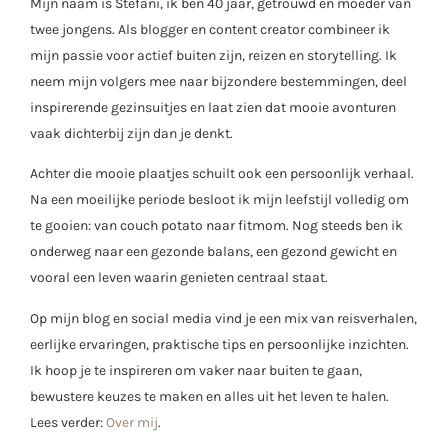
Mijn naam is Stéfani, ik ben 40 jaar, getrouwd en moeder van
twee jongens. Als blogger en content creator combineer ik
mijn passie voor actief buiten zijn, reizen en storytelling. Ik
neem mijn volgers mee naar bijzondere bestemmingen, deel
inspirerende gezinsuitjes en laat zien dat mooie avonturen
vaak dichterbij zijn dan je denkt.
Achter die mooie plaatjes schuilt ook een persoonlijk verhaal.
Na een moeilijke periode besloot ik mijn leefstijl volledig om
te gooien: van couch potato naar fitmom. Nog steeds ben ik
onderweg naar een gezonde balans, een gezond gewicht en
vooral een leven waarin genieten centraal staat.
Op mijn blog en social media vind je een mix van reisverhalen,
eerlijke ervaringen, praktische tips en persoonlijke inzichten.
Ik hoop je te inspireren om vaker naar buiten te gaan,
bewustere keuzes te maken en alles uit het leven te halen.
Lees verder:
Over mij
.