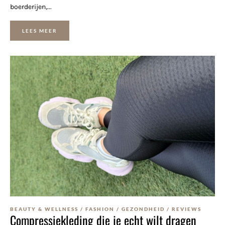
boerderijen,...
LEES MEER
BEAUTY & WELLNESS
/
FASHION
/
GEZONDHEID
/
REVIEWS
Compressiekleding die je echt wilt dragen