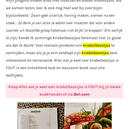
Mijn jongens vinden alles met insecten en dieren interessant. Als
we samen lezen, leer ik ook nog heel wat bij over bijen
bijvoorbeeld. ‘
Zwart-geel uiterlijk, honing maken, sterven na een
steek… Zo denk je van alles te weten over insecten dat voor andere
soorten uit diezelfde groep helemaal niet blijkt te kloppen
.’ Om eerlijk
te zijn, kende ik sommige kriebelbeestjes helemaal niet zo goed
als dat ik dacht. Veel mensen proberen om
kriebelbeestjes
te
vermijden, maar als je je erin verdiept zijn
kriebelbeestjes
best
interessant en verrassend.
Alles wat je weet over kriebelbeestjes is
FOUT!
is een ontzettend leuk en leerzaam boek voor alle
leeftijden.
Koop
Alles wat je weet over kriebelbeestjes is FOUT!
bij je lokale
boekhandel of via
Bol.com