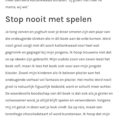
meer dan eens kattenkwaad uithalen. ‘
Jij groeit niet meer hè
mama, wij wel
.’
Stop nooit met spelen
Je tong verven en yoghurt over je broer smeren zijn een paar van
die ondeugende streken die in dit boek aan de orde komen.
Word
nooit groot
zorgt met dit soort kattenkwaad voor heel wat
gegrinnik en gegiegel bij mijn jongens. Ik hoop trouwens niet dat
ze op ideeën zijn gebracht. Mijn oudste zoon van zeven leest het
boek zelf, maar ik lees het boek ook voor aan mijn jongste
kleuter. Zowel mijn kinderen als ik beleven plezier aan het
ondeugende verhaal vol fantasie en plezier. Het motto
Word nooit
groot
is natuurlijk figuurlijk bedoeld, want er schuilt meer achter.
De waardevolle boodschap van dit boek is dat ook als je groter en
volwassener word, je altijd blijft spelen en verwonderen. Volgens
mij zit geluk in doen wat je leuk vindt. Ga op reis, maak een
torenhoge chocoladetaart of word kunstenaar. Ik hoop dat mijn