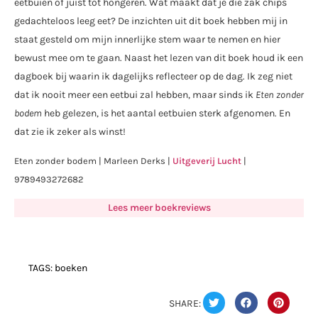
eetbuien of juist tot hongeren. Wat maakt dat je die zak chips
gedachteloos leeg eet? De inzichten uit dit boek hebben mij in
staat gesteld om mijn innerlijke stem waar te nemen en hier
bewust mee om te gaan. Naast het lezen van dit boek houd ik een
dagboek bij waarin ik dagelijks reflecteer op de dag. Ik zeg niet
dat ik nooit meer een eetbui zal hebben, maar sinds ik
Eten zonder
bodem
heb gelezen, is het aantal eetbuien sterk afgenomen. En
dat zie ik zeker als winst!
Eten zonder bodem | Marleen Derks |
Uitgeverij Lucht
|
9789493272682
Lees meer boekreviews
TAGS:
boeken
SHARE: