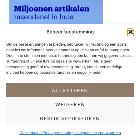
Beheer toestemming
Om de beste ervaringen te bieden, gebruiken wij technologieën zoals
cookies om informatie over je apparaat op te slaan en/of te raadplegen.
Door in te stemmen met deze technologieën kunnen wij gegevens zoals
surfgedrag of unieke ID's op deze site verwerken. Als je geen
toestemming geeft of uw toestemming intrekt, kan dit een nadelige
invloed hebben op bepaalde functies en mogelijkheden.
ACCEPTEREN
WEIGEREN
VOLG @STEFANI_GETSFIT
BEKIJK VOORKEUREN
Copyright 2026 Stéfani Warning
–
Privacyverklaring
Cookiebeleid
Privacyverklaring en algemene voorwaarden