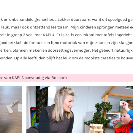
ijk en onbehandeld grenenhout. Lekker duurzaam, want dit speelgoed ga
en leuk, maar ook ontzettend leerzaam. Mijn kinderen sprongen meteen e
lt in groep 3 veel met KAPLA. Er is zelfs een lokaal met tafels ingerich
ed prikkelt de fantasie en fijne motoriek van mijn zoon en zijn klasge
erken, plannen maken en doorzettingsvermogen. Het gebeurt natuurlijk
bonden. Op alle leeftijden blijft het leuk om de mooiste creaties te bouwe
les van KAPLA eenvoudig via Bol.com