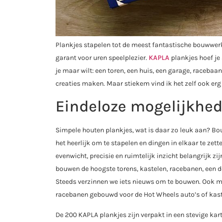
Plankjes stapelen tot de meest fantastische bouwwerk
garant voor uren speelplezier.
KAPLA
plankjes hoef je
je maar wilt: een toren, een huis, een garage, raceba
creaties maken. Maar stiekem vind ik het zelf ook erg 
Eindeloze mogelijkhe
Simpele houten plankjes, wat is daar zo leuk aan? Bou
het heerlijk om te stapelen en dingen in elkaar te ze
evenwicht, precisie en ruimtelijk inzicht belangrijk z
bouwen de hoogste torens, kastelen, racebanen, een do
Steeds verzinnen we iets nieuws om te bouwen. Ook ma
racebanen gebouwd voor de Hot Wheels auto’s of kast
De 200 KAPLA plankjes zijn verpakt in een stevige ka