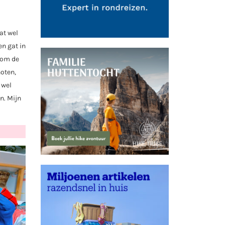
at wel
en gat in
t om de
noten,
 wel
n. Mijn