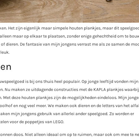
en. Het zijn eigenlijk maar simpele houten plankjes, maar dit speelgoe
 alleen maar op elkaar te plaatsen, zonder enige gehechtheid om te bou
an of dieren. De fantasie van mijn jongens verrast me als ze samen de mo
leuk.
den
wspeelgoed is bij ons thuis heel populair. Op jonge leeftijd vonden mij
tten. Nu maken ze uitdagende constructies met de KAPLA plankjes waarbij
ijn. Met deze houten plankjes zijn de mogelijkheden eindeloos. Mijn jonge
olhof en nog veel meer. We maken ook dieren en de letters van het alfa
ken mijn jongens gebruik van allerlei ander speelgoed. Zo worden er
elen voor de poppetjes van LEGO.
rtonnen doos. Niet alleen ideaal om op te ruimen, maar ook om mee te n