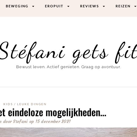
BEWEGING
EROPUIT
REVIEWS
REIZEN
Stéfani gets fi
Bewust leven. Actief genieten. Graag op avontuur.
KIDS
/
LEUKE DINGEN
et eindeloze mogelijkheden…
n door
Stefani
op
15 december 2021