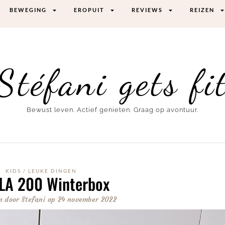
BEWEGING
EROPUIT
REVIEWS
REIZEN
Stéfani gets fi
Bewust leven. Actief genieten. Graag op avontuur.
KIDS
/
LEUKE DINGEN
LA 200 Winterbox
n door
Stefani
op
24 november 2022