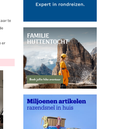
kaar te
de
 er