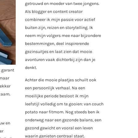
getrouwd en moeder van twee jongens.
Als blogger en content creator
combineer ik mijn passie voor actief
buiten zijn, reizen en storytelling. Ik
neem mijn volgers mee naar bijzondere
bestemmingen, deel inspirerende
gezinsuitjes en laat zien dat mooie
avonturen vaak dichterbij zijn dan je
denkt.
 garant
 maar
Achter die mooie plaatjes schuilt ook
Lekker
een persoonlijk verhaal. Na een
rzaam.
moeilijke periode besloot ik mijn
leefstijl volledig om te gooien: van couch
potato naar fitmom. Nog steeds ben ik
onderweg naar een gezonde balans, een
auw en
gezond gewicht en vooral een leven
er
waarin genieten centraal staat.