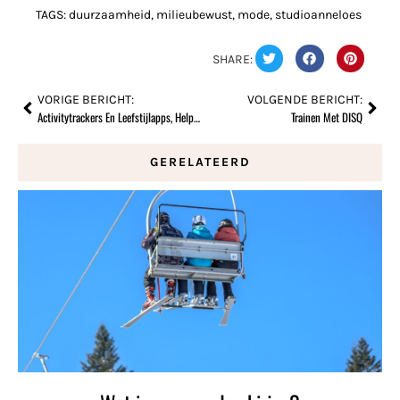
TAGS:
duurzaamheid
,
milieubewust
,
mode
,
studioanneloes
SHARE:
VORIGE BERICHT:
VOLGENDE BERICHT:
Activitytrackers En Leefstijlapps, Helpt Dat Nu Echt?
Trainen Met DISQ
GERELATEERD