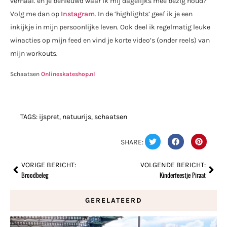
verhaal. en je benieuwd waar ik mij dagelijks mee bezig houd?
Volg me dan op
Instagram
. In de ‘highlights’ geef ik je een
inkijkje in mijn persoonlijke leven. Ook deel ik regelmatig leuke
winacties op mijn feed en vind je korte video’s (onder reels) van
mijn workouts.
Schaatsen
Onlineskateshop.nl
TAGS:
ijspret
,
natuurijs
,
schaatsen
SHARE:
VORIGE BERICHT:
VOLGENDE BERICHT:
Broodbeleg
Kinderfeestje Piraat
GERELATEERD