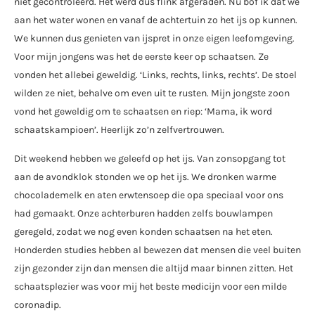
niet gecontroleerd. Het werd dus flink afgeraden. Nu bof ik dat we
aan het water wonen en vanaf de achtertuin zo het ijs op kunnen.
We kunnen dus genieten van ijspret in onze eigen leefomgeving.
Voor mijn jongens was het de eerste keer op schaatsen. Ze
vonden het allebei geweldig. ‘Links, rechts, links, rechts’. De stoel
wilden ze niet, behalve om even uit te rusten. Mijn jongste zoon
vond het geweldig om te schaatsen en riep: ‘Mama, ik word
schaatskampioen’. Heerlijk zo’n zelfvertrouwen.
Dit weekend hebben we geleefd op het ijs. Van zonsopgang tot
aan de avondklok stonden we op het ijs. We dronken warme
chocolademelk en aten erwtensoep die opa speciaal voor ons
had gemaakt. Onze achterburen hadden zelfs bouwlampen
geregeld, zodat we nog even konden schaatsen na het eten.
Honderden studies hebben al bewezen dat mensen die veel buiten
zijn gezonder zijn dan mensen die altijd maar binnen zitten. Het
schaatsplezier was voor mij het beste medicijn voor een milde
coronadip.