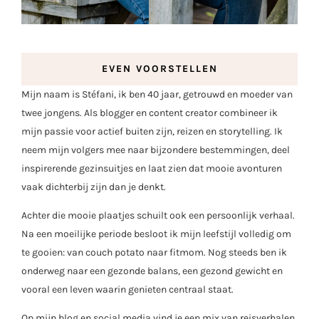
EVEN VOORSTELLEN
Mijn naam is Stéfani, ik ben 40 jaar, getrouwd en moeder van
twee jongens. Als blogger en content creator combineer ik
mijn passie voor actief buiten zijn, reizen en storytelling. Ik
neem mijn volgers mee naar bijzondere bestemmingen, deel
inspirerende gezinsuitjes en laat zien dat mooie avonturen
vaak dichterbij zijn dan je denkt.
Achter die mooie plaatjes schuilt ook een persoonlijk verhaal.
Na een moeilijke periode besloot ik mijn leefstijl volledig om
te gooien: van couch potato naar fitmom. Nog steeds ben ik
onderweg naar een gezonde balans, een gezond gewicht en
vooral een leven waarin genieten centraal staat.
Op mijn blog en social media vind je een mix van reisverhalen,