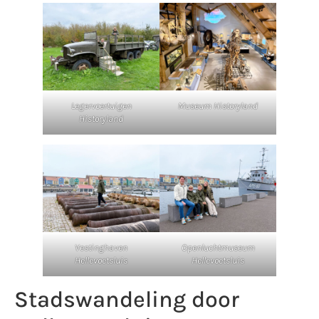
Legervoertuigen
Museum Historyland
Historyland
Vestinghaven
Openluchtmuseum
Hellevoetsluis
Hellevoetsluis
Stadswandeling door