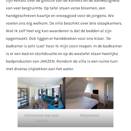
zijn verrast over de grootte van de kamers en de aanwezigheid
van veel bergruimte. Op tafel staan verse bloemen, een
handgeschreven kaartje en snoepgoed voor de jongens. We
voelen ons erg welkom. De villa beschikt over drie slaapkamers.
Wat ik zelf heel erg kan waarderen is dat de bedden al zijn
opgemaakt. Ook liggen er handdoeken voor ons klaar. ‘
De
badkamer is echt luxe!
‘ hoor ik mijn zoon roepen. In de badkamer
is er een bad en stortdouche en op de wastafel staan heerlijke
badproducten van JANZEN. Rondom de villa is een ruime tuin
met diverse zitplekken aan het water.
Woonruimte met open
Slaapkamer
keuken