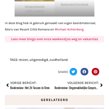
Restaurant Duinhoek
Museumhaven
Hellevoetsluis
In deze blog heb ik gebruik gemaakt van eigen beeldmateriaal,
foto’s van Resort Città Romana en
Michael Achterberg
.
Lees meer blogs over onze weekendjes weg en vakanties
TAGS:
reizen
,
uitgenodigd
,
zuidholland
SHARE:
VORIGE BERICHT:
VOLGENDE BERICHT:
Boekreview: Het Zit Tussen Je Oren
Boekreview: Ongemakkelijke Gesprekken
GERELATEERD