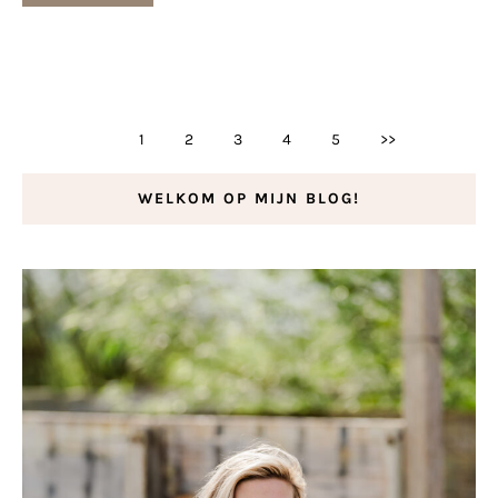
1
2
3
4
5
>>
WELKOM OP MIJN BLOG!