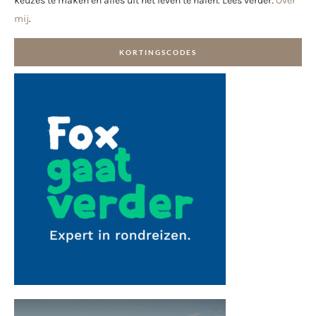
keuzes te maken en alles uit het leven te halen. Lees verder:
Over
mij
.
KORTINGSCODES