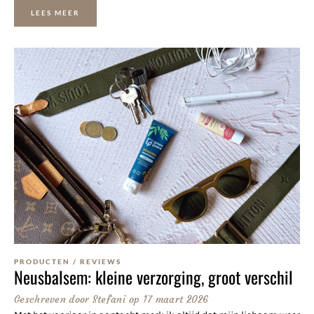
LEES MEER
PRODUCTEN
/
REVIEWS
Neusbalsem: kleine verzorging, groot verschil
Geschreven door
Stefani
op
17 maart 2026