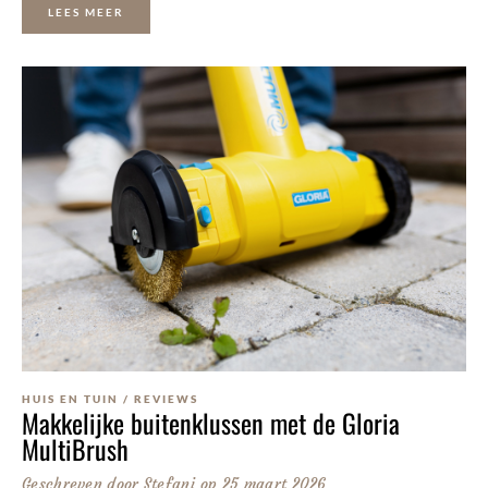
LEES MEER
HUIS EN TUIN
/
REVIEWS
Makkelijke buitenklussen met de Gloria
MultiBrush
Geschreven door
Stefani
op
25 maart 2026