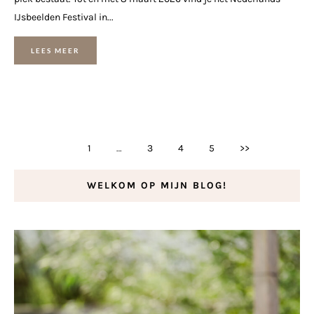
IJsbeelden Festival in...
LEES MEER
1
…
3
4
5
>>
WELKOM OP MIJN BLOG!