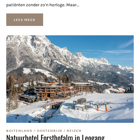
patiënten zonder zo’n horloge. Maar...
LEES MEER
BUITENLAND
/
OOSTENRIJK
/
REIZEN
Natuurhotel Forsthofalm in Leogang