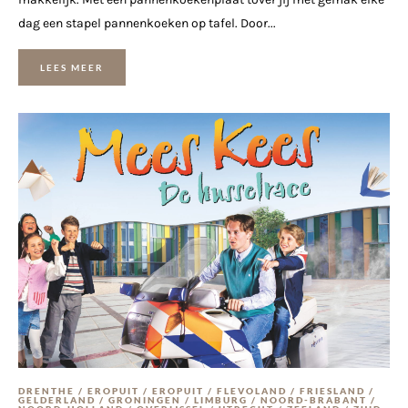
dag een stapel pannenkoeken op tafel. Door...
LEES MEER
DRENTHE
/
EROPUIT
/
EROPUIT
/
FLEVOLAND
/
FRIESLAND
/
GELDERLAND
/
GRONINGEN
/
LIMBURG
/
NOORD-BRABANT
/