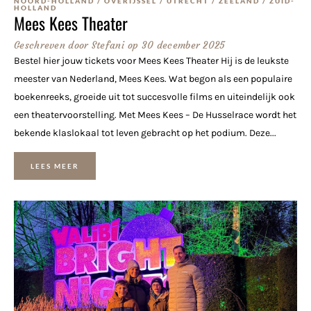
NOORD-HOLLAND
/
OVERIJSSEL
/
UTRECHT
/
ZEELAND
/
ZUID-
HOLLAND
Mees Kees Theater
Geschreven door
Stefani
op
30 december 2025
Bestel hier jouw tickets voor Mees Kees Theater Hij is de leukste
meester van Nederland, Mees Kees. Wat begon als een populaire
boekenreeks, groeide uit tot succesvolle films en uiteindelijk ook
een theatervoorstelling. Met Mees Kees – De Husselrace wordt het
bekende klaslokaal tot leven gebracht op het podium. Deze...
LEES MEER