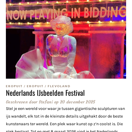
EROPUIT
/
EROPUIT
/
FLEVOLAND
Nederlands IJsbeelden Festival
Geschreven door
Stefani
op
20 december 2025
Stel je een wereld voor waar je tussen gigantische sculpturen van
ijs wandelt, elk tot in de kleinste details uitgehakt door de beste
kunstenaars ter wereld. Een plek waar kunst op z’n coolst is. Die
plek bestaat. Tot en met 8 maart 2026 vind je het Nederlands