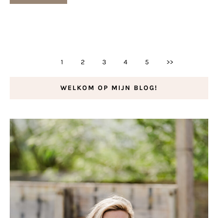
1
2
3
4
5
>>
WELKOM OP MIJN BLOG!