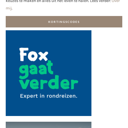
keuzes te maken en alles uit het leven te halen. Lees verder:
Over
mij
.
KORTINGSCODES