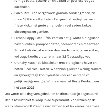
romige pasta, sesam- en chiazaad en gevriesdroogde
aardbeien.
Paleo Mix – een oergezonde granola zonder granen, en
maar 18,8% koolhydraten. Een gezond ontbijt met een
frisse kick, met grote amandelen, veel zaden, kokos,
citroengras en gember.
Lemon Poppy Seed – fris, zoet en notig. Grote biologische
havervlokken, pompoenpitten, pecannoten en maanzaad.
Smaakt als de cake, maar dan zonder de boter en suiker,
vol trage koolhydraten en maar 3,6% verzadigd vet.
Crunchy Nuts – de klassieker, met biologische haver en
noten. Heel. Veel. Noten. Waanzinnig lekker, weinig suikers
en genoeg trage koolhydraten voor een ochtend vol
gelijkmatige energie. Winnaar van het Beste Product van
het Jaar 2025.
Oot wordt elke dag vers gebakken en direct naar je opgestuurd.
Het is bewust niet te koop in de supermarkt. Van weken op de
plank staan wordt granola niet gezonder of lekkerder. Daarmee