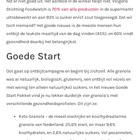
het er niet goed uit. Het aanbod in de winkel helpt niet. Volgens
Stichting Foodwatch is
70% van alle producten
in de supermarkt
ultrabewerkt en aan 93% is suiker en/of zout toegevoegd. Dat wil
toch niemand? Het goede nieuws is de meeste mensen hun
ontbijt de leukste maaltijd van de dag vinden (45%), en 60% vindt
gezondheid daarbij het belangrijkst.
Goede Start
Oot gaat op ontbijtcampagne en begint bij zichzelf. Alle granola
was al natuurlijk, biologisch, glutenvrij, een ontbijt vol vezels en
met weinig (en alleen natuurlijke) suikers. In het nieuwe Goede
Start Pakket vind je nu lekker duidelijk vier granola’s met
verschillende gezondheidsprofielen. Dit zijn ze:
Keto Granola – de meest eiwitrijke en koolhydraatarme
granola van Nederland. 25,6% eiwit, en maar 9,6%
koolhydraten, en 2,6% natuurlijke suikers. Vol pecannoten,