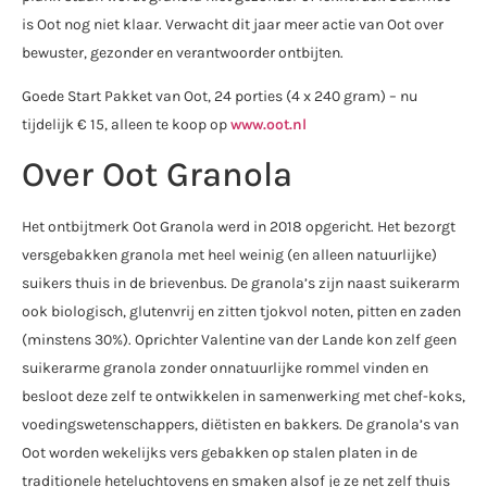
is Oot nog niet klaar. Verwacht dit jaar meer actie van Oot over
bewuster, gezonder en verantwoorder ontbijten.
Goede Start Pakket van Oot, 24 porties (4 x 240 gram) – nu
tijdelijk € 15, alleen te koop op
www.oot.nl
Over Oot Granola
Het ontbijtmerk Oot Granola werd in 2018 opgericht. Het bezorgt
versgebakken granola met heel weinig (en alleen natuurlijke)
suikers thuis in de brievenbus. De granola’s zijn naast suikerarm
ook biologisch, glutenvrij en zitten tjokvol noten, pitten en zaden
(minstens 30%). Oprichter Valentine van der Lande kon zelf geen
suikerarme granola zonder onnatuurlijke rommel vinden en
besloot deze zelf te ontwikkelen in samenwerking met chef-koks,
voedingswetenschappers, diëtisten en bakkers. De granola’s van
Oot worden wekelijks vers gebakken op stalen platen in de
traditionele heteluchtovens en smaken alsof je ze net zelf thuis