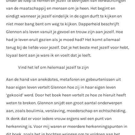
onder de loep te nemen en jezelf te bevrijden van verwachtingen
van de maatschappij en mensen om je heen. Het begint en
eindigt wanneer je jezelf eindelijk in de ogen durft te kijken en
niet meer bang bent om weg te kijken. Dapperheid beschrijft
Glennon als leven vanuit je gevoel en trouw zijn aan jezelf. Hoe
had je leven eruit gezien als je moed had? Het komt allemaal
terug bij de liefde voor jezelf. Dat je het beste met jezelf voor hebt,
loyaal bent aan je ware ik en voelt dat je leeft.
Vind het lef om helemaal jezelf te zijn
Aan de hand van anekdotes, metaforen en gebeurtenissen uit
haar eigen leven vertelt Glennon hoe zij in haar eigen leven
‘gekooid’ werd. Door het boek heen vertelt ze hoe ze hieruit heeft
weten te breken. Glennon snijdt een groot aantal onderwerpen
aan, zoals boulimia, verslaving, moederschap en echtscheiding.
Ik denk dat er voor iedere vrouw ergens wel een punt van
herkenning is. Voor mij waren er meerdere herkenningspunten in
dit boek, zoals het in bochten wringen om te voldoen aan het