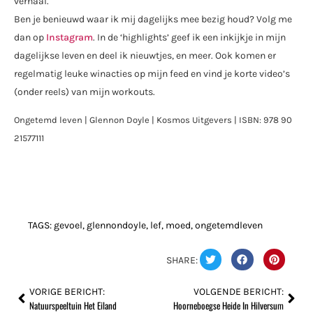
verhaal.
Ben je benieuwd waar ik mij dagelijks mee bezig houd? Volg me
dan op
Instagram
. In de ‘highlights’ geef ik een inkijkje in mijn
dagelijkse leven en deel ik nieuwtjes, en meer. Ook komen er
regelmatig leuke winacties op mijn feed en vind je korte video’s
(onder reels) van mijn workouts.
Ongetemd leven | Glennon Doyle | Kosmos Uitgevers | ISBN: 978 90
21577111
TAGS:
gevoel
,
glennondoyle
,
lef
,
moed
,
ongetemdleven
SHARE:
VORIGE BERICHT:
VOLGENDE BERICHT:
Natuurspeeltuin Het Eiland
Hoorneboegse Heide In Hilversum