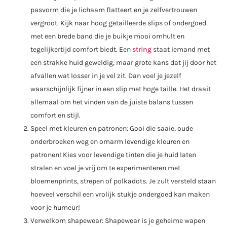
pasvorm die je lichaam flatteert en je zelfvertrouwen
vergroot. Kijk naar hoog getailleerde slips of ondergoed
met een brede band die je buikje mooi omhult en
tegelijkertijd comfort biedt. Een
string
staat iemand met
een strakke huid geweldig, maar grote kans dat jij door het
afvallen wat losser in je vel zit. Dan voel je jezelf
waarschijnlijk fijner in een slip met hoge taille. Het draait
allemaal om het vinden van de juiste balans tussen
comfort en stijl.
Speel met kleuren en patronen: Gooi die saaie, oude
onderbroeken weg en omarm levendige kleuren en
patronen! Kies voor levendige tinten die je huid laten
stralen en voel je vrij om te experimenteren met
bloemenprints, strepen of polkadots. Je zult versteld staan
hoeveel verschil een vrolijk stukje ondergoed kan maken
voor je humeur!
Verwelkom shapewear: Shapewear is je geheime wapen