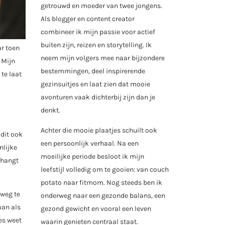
getrouwd en moeder van twee jongens.
Als blogger en content creator
combineer ik mijn passie voor actief
buiten zijn, reizen en storytelling. Ik
ar toen
neem mijn volgers mee naar bijzondere
 Mijn
bestemmingen, deel inspirerende
 te laat
gezinsuitjes en laat zien dat mooie
avonturen vaak dichterbij zijn dan je
denkt.
Achter die mooie plaatjes schuilt ook
 dit ook
een persoonlijk verhaal. Na een
nlijke
moeilijke periode besloot ik mijn
 hangt
leefstijl volledig om te gooien: van couch
potato naar fitmom. Nog steeds ben ik
 weg te
onderweg naar een gezonde balans, een
aan als
gezond gewicht en vooral een leven
ies weet
waarin genieten centraal staat.