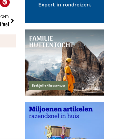
CHT:
 Peel