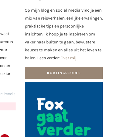
Op mijn blog en social media vind je een
mix van reisverhalen, eerlijke ervaringen,
praktische tips en persoonlijke
 weet
inzichten. Ik hoop je te inspireren om
bureaus
vaker naar buiten te gaan, bewustere
voor
keuzes te maken en alles uit het leven te
ever
halen. Lees verder:
Over mij
.
ken en
KORTINGSCODES
e zien
r: Pexels