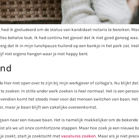
g had ik gestudeerd om de status van kandidaat-notaris te bereiken. Ma
les behalve leuk. Ik had continu het gevoel dat ik niet goed genoeg was.
erg dat ik in mijn lunchpauze huilend op een bankje in het park zat. Veel
jf niet ergens hangen waar je niet happy bent.
end
e hier niet open over te zijn bij mijn werkgever of collega’s. Nu blijkt dat
e zoeken. In stilte ander werk zoeken is heel normaal. Het is een persoo
 Bovendien komt het steeds meer voor dat mensen switchen van baan. Het
er, maar je baan blijft een zakelijke overeenkomst.
 gaan naar een nieuwe baan. Het is namelijk makkelijker om de bekende
uist als we uit onze comfortzone stappen. Maar hoe zoek je een nieuwe b
 je zoekt, start je zoektocht met
vacatures zoeken
. Maar als je niet prec