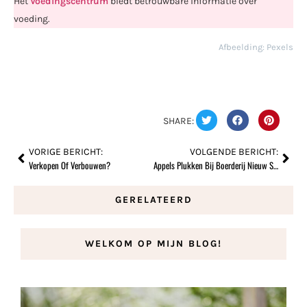
Het
Voedingscentrum
biedt betrouwbare informatie over
voeding.
Afbeelding: Pexels
SHARE:
VORIGE BERICHT:
VOLGENDE BERICHT:
Verkopen Of Verbouwen?
Appels Plukken Bij Boerderij Nieuw Slagmaat In Bunnik
GERELATEERD
WELKOM OP MIJN BLOG!