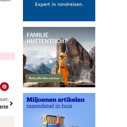
CHT:
seren