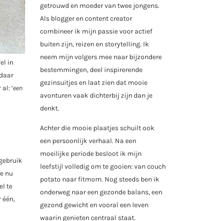
getrouwd en moeder van twee jongens.
Als blogger en content creator
combineer ik mijn passie voor actief
buiten zijn, reizen en storytelling. Ik
neem mijn volgers mee naar bijzondere
el in
bestemmingen, deel inspirerende
 daar
gezinsuitjes en laat zien dat mooie
al: ‘
een
avonturen vaak dichterbij zijn dan je
denkt.
Achter die mooie plaatjes schuilt ook
een persoonlijk verhaal. Na een
moeilijke periode besloot ik mijn
 gebruik
leefstijl volledig om te gooien: van couch
je nu
potato naar fitmom. Nog steeds ben ik
el te
onderweg naar een gezonde balans, een
 één,
gezond gewicht en vooral een leven
waarin genieten centraal staat.