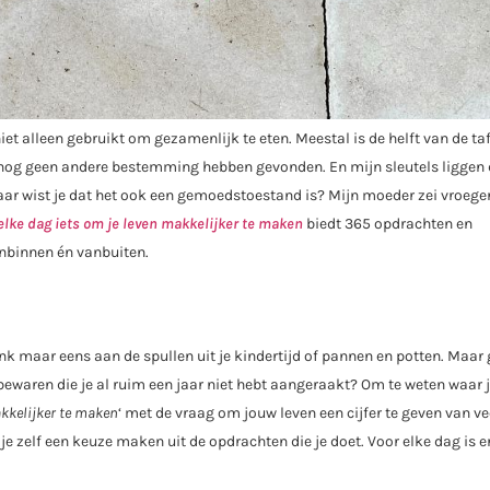
niet alleen gebruikt om gezamenlijk te eten. Meestal is de helft van de taf
e nog geen andere bestemming hebben gevonden. En mijn sleutels liggen
ar wist je dat het ook een gemoedstoestand is? Mijn moeder zei vroeger 
elke dag iets om je leven makkelijker te maken
biedt 365 opdrachten en
anbinnen én vanbuiten.
enk maar eens aan de spullen uit je kindertijd of pannen en potten. Maar
 bewaren die je al ruim een jaar niet hebt aangeraakt? Om te weten waar 
akkelijker te maken
‘ met de vraag om jouw leven een cijfer te geven van ve
e zelf een keuze maken uit de opdrachten die je doet. Voor elke dag is er