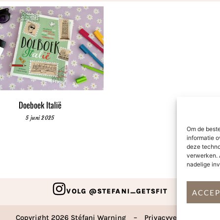
Doeboek Italië
5 juni 2025
Om de beste
informatie o
deze techno
verwerken. 
nadelige in
VOLG @STEFANI_GETSFIT
ACCE
Copyright 2026 Stéfani Warning
–
Privacyverklaring