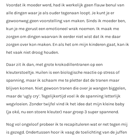
Voordat ik moeder werd, had ik werkelijk geen flauw benul van
alle dingen waar je als ouder tegenaan loopt. Je kunt je er
gewoonweg geen voorstelling van maken. Sinds ik moeder ben,
kun je me gerust een emotioneel wrak noemen. Ik maak me
zorgen om dingen waarvan ik eerder niet wist dat ik me daar
zorgen over kon maken. En als het om mijn kinderen gaat, kan ik
het vaak niet droog houden.
Daar zit ik dan, met grote krokodillentranen op een
kleuterstoeltje. Huilen is een biologische reactie op stress of
spanning, maar ik schaam me te pletter dat de tranen maar
blijven komen. Niet gewoon tranen die over je wangen biggelen,
maar de ‘ugly cry’. Tegelijkertijd voel ik de spanning letterlijk
wegvloeien. Zonder twijfel vind ik het idee dat mijn kleine baby
(ja oké, nu een stoere kleuter) naar groep 3 super spannend.
Nog vol ongeloof probeer ik te recapituleren wat er net tegen mij
is gezegd. Ondertussen hoor ik vaag de toelichting van de juffen