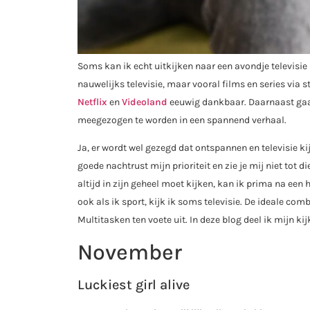
Soms kan ik echt uitkijken naar een avondje televisie 
nauwelijks televisie, maar vooral films en series via 
Netflix
en
Videoland
eeuwig dankbaar. Daarnaast gaan
meegezogen te worden in een spannend verhaal.
Ja, er wordt wel gezegd dat ontspannen en televisie k
goede nachtrust mijn prioriteit en zie je mij niet tot 
altijd in zijn geheel moet kijken, kan ik prima na een
ook als ik sport, kijk ik soms televisie. De ideale comb
Multitasken ten voete uit. In deze blog deel ik mijn kij
November
Luckiest girl alive