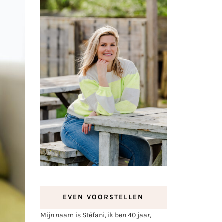
EVEN VOORSTELLEN
Mijn naam is Stéfani, ik ben 40 jaar,