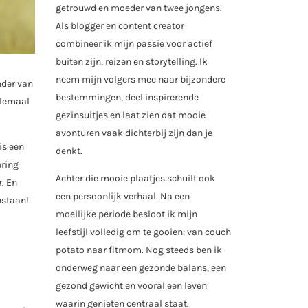
getrouwd en moeder van twee jongens.
Als blogger en content creator
combineer ik mijn passie voor actief
buiten zijn, reizen en storytelling. Ik
neem mijn volgers mee naar bijzondere
nder van
bestemmingen, deel inspirerende
elemaal
gezinsuitjes en laat zien dat mooie
avonturen vaak dichterbij zijn dan je
is een
denkt.
ering
Achter die mooie plaatjes schuilt ook
r. En
een persoonlijk verhaal. Na een
anstaan!
moeilijke periode besloot ik mijn
leefstijl volledig om te gooien: van couch
potato naar fitmom. Nog steeds ben ik
onderweg naar een gezonde balans, een
gezond gewicht en vooral een leven
waarin genieten centraal staat.