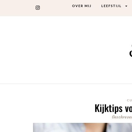
OVER MIJ
LEEFSTIJL
CU
Kijktips v
Geschreve