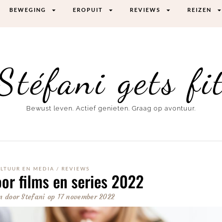
BEWEGING
EROPUIT
REVIEWS
REIZEN
Stéfani gets fi
Bewust leven. Actief genieten. Graag op avontuur.
LTUUR EN MEDIA
/
REVIEWS
oor films en series 2022
n door
Stefani
op
17 november 2022