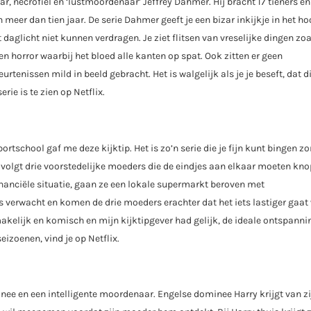
, necrofiel en ‘lustmoordenaar’ Jeffrey Dahmer. Hij bracht 17 tieners en
er dan tien jaar. De serie Dahmer geeft je een bizar inkijkje in het ho
aglicht niet kunnen verdragen. Je ziet flitsen van vreselijke dingen zoa
en horror waarbij het bloed alle kanten op spat. Ook zitten er geen
rtenissen mild in beeld gebracht. Het is walgelijk als je je beseft, dat di
ie is te zien op Netflix.
ortschool gaf me deze kijktip. Het is zo’n serie die je fijn kunt bingen zo
ls volgt drie voorstedelijke moeders die de eindjes aan elkaar moeten kno
inanciële situatie, gaan ze een lokale supermarkt beroven met
ls verwacht en komen de drie moeders erachter dat het iets lastiger gaa
kelijk en komisch en mijn kijktipgever had gelijk, de ideale ontspanni
eizoenen, vind je op Netflix.
nee en een intelligente moordenaar. Engelse dominee Harry krijgt van zi