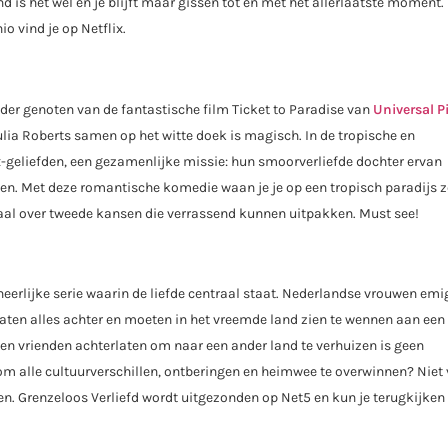
nd is het wel en je blijft maar gissen tot en met het allerlaatste moment
o vind je op Netflix.
er genoten van de fantastische film Ticket to Paradise van
Universal P
lia Roberts samen op het witte doek is magisch. In de tropische en
ex-geliefden, een gezamenlijke missie: hun smoorverliefde dochter ervan
en. Met deze romantische komedie waan je je op een tropisch paradijs 
rhaal over tweede kansen die verrassend kunnen uitpakken. Must see!
 heerlijke serie waarin de liefde centraal staat. Nederlandse vrouwen emi
 laten alles achter en moeten in het vreemde land zien te wennen aan een
e en vrienden achterlaten om naar een ander land te verhuizen is geen
om alle cultuurverschillen, ontberingen en heimwee te overwinnen? Niet
zien. Grenzeloos Verliefd wordt uitgezonden op Net5 en kun je terugkijken