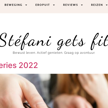
BEWEGING
EROPUIT
REVIEWS
REIZEN
Stéfani gets fi
Bewust leven. Actief genieten. Graag op avontuur.
series 2022