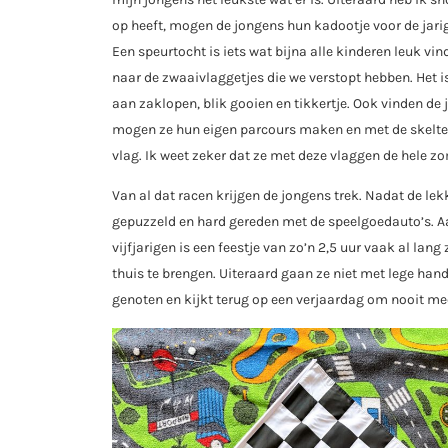
op heeft, mogen de jongens hun kadootje voor de jarig
Een speurtocht is iets wat bijna alle kinderen leuk v
naar de zwaaivlaggetjes die we verstopt hebben. Het is
aan zaklopen, blik gooien en tikkertje. Ook vinden de
mogen ze hun eigen parcours maken en met de skelters 
vlag. Ik weet zeker dat ze met deze vlaggen de hele zo
Van al dat racen krijgen de jongens trek. Nadat de lekk
gepuzzeld en hard gereden met de speelgoedauto’s. A
vijfjarigen is een feestje van zo’n 2,5 uur vaak al lang
thuis te brengen. Uiteraard gaan ze niet met lege han
genoten en kijkt terug op een verjaardag om nooit mee