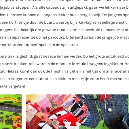
e job verstoppen. Als alle cadeaus zijn uitgepakt, gaan we lekker naar b
inden. Hiermee kunnen de jongens lekker hun energie kwijt. De jongens sp
 een kort rondje door de buurt, waarbij bij elke vlag een spelletje wacht.
 jongens het heerlijk om gewoon rondjes om de speeltuin te racen. Met st
en steps racen ze op het parcours. Uiteraard zwaait de jarige job met d
mer ‘Max Verstappen’ spelen in de speeltuin.
ere trek is gestild, gaat de race binnen verder. Op het grote autokleed w
an onze keukentafel worden de mooiste formule 1 wagens ingekleurd. V
 zat. Helaas komt dan ook de finish in zicht en is het tijd om alle racefan
den en krijgen ze een autootje en lekkers mee. Mijn zoon heeft met volle
r te vergeten!