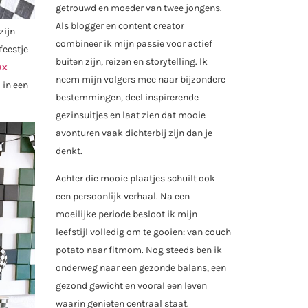
getrouwd en moeder van twee jongens.
Als blogger en content creator
zijn
combineer ik mijn passie voor actief
feestje
buiten zijn, reizen en storytelling. Ik
ax
neem mijn volgers mee naar bijzondere
 in een
bestemmingen, deel inspirerende
gezinsuitjes en laat zien dat mooie
avonturen vaak dichterbij zijn dan je
denkt.
Achter die mooie plaatjes schuilt ook
een persoonlijk verhaal. Na een
moeilijke periode besloot ik mijn
leefstijl volledig om te gooien: van couch
potato naar fitmom. Nog steeds ben ik
onderweg naar een gezonde balans, een
gezond gewicht en vooral een leven
waarin genieten centraal staat.