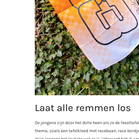
Laat alle remmen los
De jongens zijn door het dolle heen als ze de feesttafel
thema, zoals een tafelkleed met racebaan, race bordjes
mijn jongens het leukste wat er is. Uiteraard heb ik 