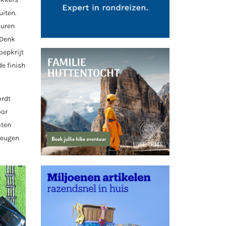
uiten.
euren
 Denk
oepkrijt
e finish
ordt
oor
aten
 teugen