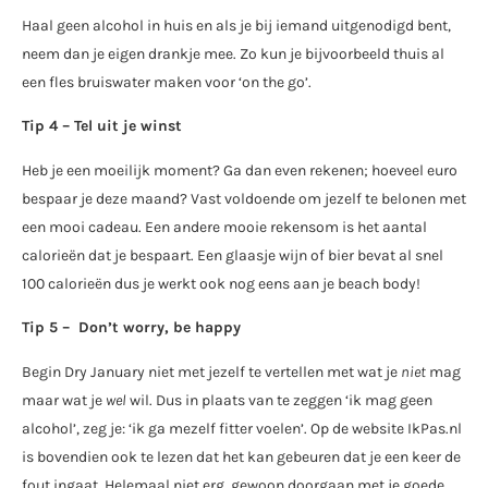
Haal geen alcohol in huis en als je bij iemand uitgenodigd bent,
neem dan je eigen drankje mee. Zo kun je bijvoorbeeld thuis al
een fles bruiswater maken voor ‘on the go’.
Tip 4 – Tel uit je winst
Heb je een moeilijk moment? Ga dan even rekenen; hoeveel euro
bespaar je deze maand? Vast voldoende om jezelf te belonen met
een mooi cadeau. Een andere mooie rekensom is het aantal
calorieën dat je bespaart. Een glaasje wijn of bier bevat al snel
100 calorieën dus je werkt ook nog eens aan je beach body!
Tip 5 – Don’t worry, be happy
Begin Dry January niet met jezelf te vertellen met wat je
niet
mag
maar wat je
wel
wil. Dus in plaats van te zeggen ‘ik mag geen
alcohol’, zeg je: ‘ik ga mezelf fitter voelen’. Op de website IkPas.nl
is bovendien ook te lezen dat het kan gebeuren dat je een keer de
fout ingaat. Helemaal niet erg, gewoon doorgaan met je goede