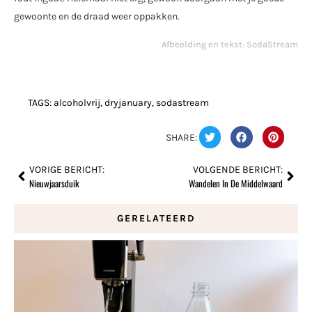
gewoonte en de draad weer oppakken.
Afbeelding en tekst: SodaStream
TAGS:
alcoholvrij
,
dryjanuary
,
sodastream
SHARE:
VORIGE BERICHT:
VOLGENDE BERICHT:
Nieuwjaarsduik
Wandelen In De Middelwaard
GERELATEERD