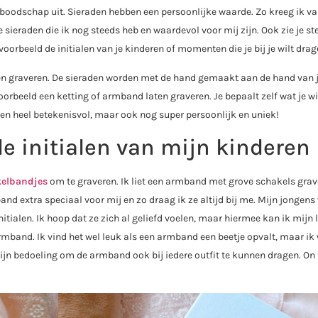
boodschap uit. Sieraden hebben een persoonlijke waarde. Zo kreeg ik v
sieraden die ik nog steeds heb en waardevol voor mij zijn. Ook zie je st
orbeeld de initialen van je kinderen of momenten die je bij je wilt drag
ten graveren. De sieraden worden met de hand gemaakt aan de hand van
orbeeld een ketting of armband laten graveren. Je bepaalt zelf wat je wi
lleen heel betekenisvol, maar ook nog super persoonlijk en uniek!
 initialen van mijn kinderen
kelbandjes
om te graveren. Ik liet een armband met grove schakels gra
nd extra speciaal voor mij en zo draag ik ze altijd bij me. Mijn jongens
tialen. Ik hoop dat ze zich al geliefd voelen, maar hiermee kan ik mijn 
rmband. Ik vind het wel leuk als een armband een beetje opvalt, maar ik 
mijn bedoeling om de armband ook bij iedere outfit te kunnen dragen. On 