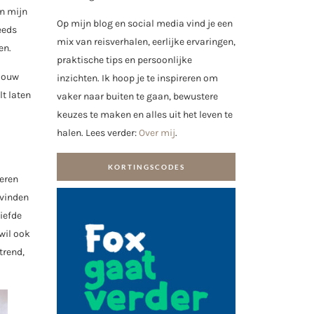
an mijn
Op mijn blog en social media vind je een
eeds
mix van reisverhalen, eerlijke ervaringen,
en.
praktische tips en persoonlijke
 jouw
inzichten. Ik hoop je te inspireren om
lt laten
vaker naar buiten te gaan, bewustere
keuzes te maken en alles uit het leven te
halen. Lees verder:
Over mij
.
KORTINGSCODES
veren
 vinden
liefde
wil ook
trend,