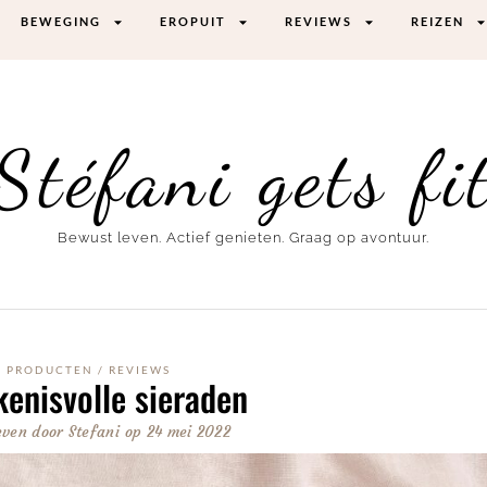
BEWEGING
EROPUIT
REVIEWS
REIZEN
Stéfani gets fi
Bewust leven. Actief genieten. Graag op avontuur.
PRODUCTEN
/
REVIEWS
enisvolle sieraden
even door
Stefani
op
24 mei 2022