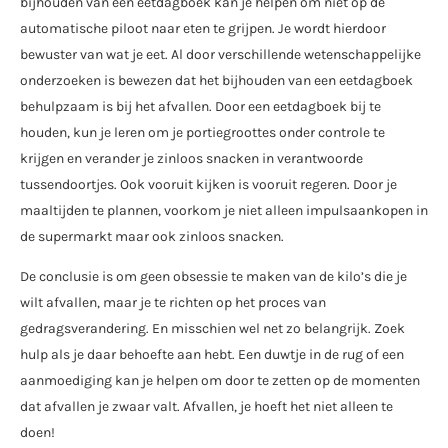
bijhouden van een eetdagboek kan je helpen om niet op de
automatische piloot naar eten te grijpen. Je wordt hierdoor
bewuster van wat je eet. Al door verschillende wetenschappelijke
onderzoeken is bewezen dat het bijhouden van een eetdagboek
behulpzaam is bij het afvallen. Door een eetdagboek bij te
houden, kun je leren om je portiegroottes onder controle te
krijgen en verander je zinloos snacken in verantwoorde
tussendoortjes. Ook vooruit kijken is vooruit regeren. Door je
maaltijden te plannen, voorkom je niet alleen impulsaankopen in
de supermarkt maar ook zinloos snacken.
De conclusie is om geen obsessie te maken van de kilo’s die je
wilt afvallen, maar je te richten op het proces van
gedragsverandering. En misschien wel net zo belangrijk. Zoek
hulp als je daar behoefte aan hebt. Een duwtje in de rug of een
aanmoediging kan je helpen om door te zetten op de momenten
dat afvallen je zwaar valt. Afvallen, je hoeft het niet alleen te
doen!