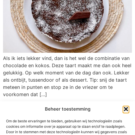
Als ik iets lekker vind, dan is het wel de combinatie van
chocolade en kokos. Deze taart maakt me dan ook heel
gelukkig. Op welk moment van de dag dan ook. Lekker
als ontbijt, tussendoor of als dessert. Tip: snij de taart
meteen in punten en stop ze in de vriezer om te
voorkomen dat […]
Kwarktaart met frambozen
Beheer toestemming
Om de beste ervaringen te bieden, gebruiken wij technologieën zoals
Taart eten hoeft geen uitzondering te zijn. Je kunt er
cookies om informatie over je apparaat op te slaan en/of te raadplegen.
zelfs mee ontbijten! De bodem is gemaakt van o.a.
Door in te stemmen met deze technologieën kunnen wij gegevens zoals