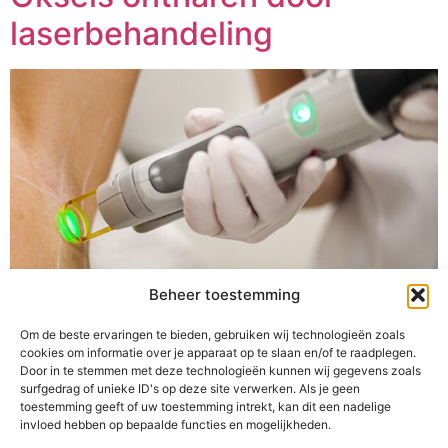
laserbehandeling
Beheer toestemming
Om de beste ervaringen te bieden, gebruiken wij technologieën zoals
cookies om informatie over je apparaat op te slaan en/of te raadplegen.
Door in te stemmen met deze technologieën kunnen wij gegevens zoals
Ben jij het scheren van je oksels ook zo zat? Haargroei
surfgedrag of unieke ID's op deze site verwerken. Als je geen
toestemming geeft of uw toestemming intrekt, kan dit een nadelige
is dan wel iets heel natuurlijks, maar persoonlijk vind ik
invloed hebben op bepaalde functies en mogelijkheden.
haargroei maar vervelend. Ik kan mijn oksels elke dag