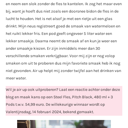
en neem een slok zonder de fles te kantelen. Ik zeg het maar even
bij, want je hoeft dus niet zoals een doorsnee bidon de fles in de
lucht te houden. Het is net alsof je met een rietje uit een glas
drinkt. Mijn neus registreert goed de smaak van watermeloen en
het ruikt lekker fris. Een pod geeft ongeveer 5 liter water een
lekker smaakje. Daarna neemt de smaak af en kun je weer een
ander smaakje kiezen. Er zijn inmiddels meer dan 30
verschillende smaken verkrijgbaar. Voor mij zijn er nog volop
smaken om uit te proberen dus mijn favoriete smaak heb ik nog
niet gevonden. Air up helpt mij zonder twijfel aan het drinken van
meer water.
Wil je air up ook uitproberen? Laat een reactie achter onder deze
blog en maak kans op een Steel Fles, Pitch Black, 480 ml + 3
Pods t.w.v. 54,99 euro. De willekeurige winnaar wordt op
Valentijnsdag, 14 februari 2024, bekend gemaakt.