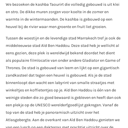
We bezoeken de kashba Taourirt die volledig gebouwd is uit klei
en stro. De dikke muren zorgen voor koelte in de zomer en
warmte in de wintermaanden. De kashba is gebouwd op een
heuvel bij de rivier waar men groente en fruit liet groeien.
Tussen de woestijn en de levendige stad Marrakech tref je ook de
middeleeuwse stad Aïd Ben Haddou. Deze stad heb je wellicht al
eens gezien, deze plek is wereldwijd bekend doordat het dient
als populaire filmlocatie van onder andere Gladiator en Game of
Thrones. De stad is gebouwd van leem en lijkt op een gigantisch
zandkasteel dat tegen een heuvel is gebouwd. Als je de stad
binnenloopt dan wacht een labyrint van smalle straatjes met
winkeltjes en koffietentjes op je. Aïd Ben Haddou is één van de
weinige steden die zo goed bewaard is gebleven en heeft dan ook
een plekje op de UNESCO werelderfgoedlijst gekregen. Vanaf de
top van de stad heb je panoramisch uitzicht over het
Atlasgebergte. Aan de overkant van Aïd Ben Haddou genieten we
van een lunch op een dakterras met prachtig uitzicht over de