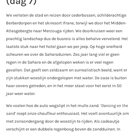
(dag 7)
We verlaten de stad en reizen door cederbossen, schilderachtige
Berberdorpen en het skiresort Ifrane, terwijl we door het Midden-
Atlasgebergte naar Merzouga rijden. We doorkruisen weer een
prachtig landschap dus de busreis is alles behalve vervelend. Het
laatste stuk naar het hotel gaan we per jeep. Op hoge snelheid
scheuren we over de Saharaduinen. Zes jaar lang viel er geen
regen in de Sahara en de afgelopen weken is er veel regen
gevallen. Dat geeft een zeldzaam en surrealistisch beeld, want er
zijn stukken woestijn ondergelopen met water. De oase is buiten
haar oevers getreden, en in het meer staat voor het eerst in 50
jaar weer water.
We voelen hoe de auto wegslipt in het mulle zand. ‘
Dancing on the
sand
’ roept onze chauffeur enthousiast. Het voelt avontuurlijk om
met zonsondergang door de woestijn te rijden. Als cadeautje
verschijnt er een dubbele regenboog boven de zandduinen. In