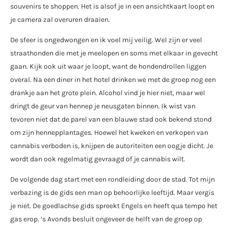
souvenirs te shoppen. Het is alsof je in een ansichtkaart loopt en
je camera zal overuren draaien.
De sfeer is ongedwongen en ik voel mij veilig. Wel zijn er veel
straathonden die met je meelopen en soms met elkaar in gevecht
gaan. Kijk ook uit waar je loopt, want de hondendrollen liggen
overal. Na een diner in het hotel drinken we met de groep nog een
drankje aan het grote plein. Alcohol vind je hier niet, maar wel
dringt de geur van hennep je neusgaten binnen. Ik wist van
tevoren niet dat de parel van een blauwe stad ook bekend stond
om zijn hennepplantages. Hoewel het kweken en verkopen van
cannabis verboden is, knijpen de autoriteiten een oogje dicht. Je
wordt dan ook regelmatig gevraagd of je cannabis wilt.
De volgende dag start met een rondleiding door de stad. Tot mijn
verbazing is de gids een man op behoorlijke leeftijd. Maar vergis
je niet. De goedlachse gids spreekt Engels en heeft qua tempo het
gas erop. ’s Avonds besluit ongeveer de helft van de groep op