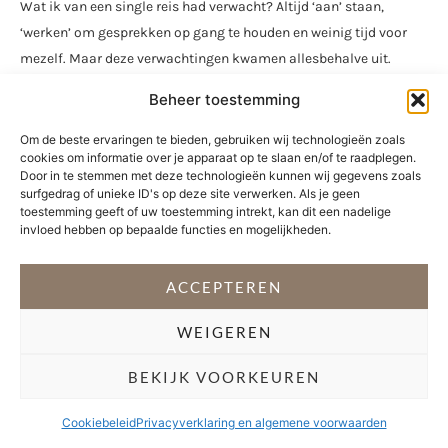
Wat ik van een single reis had verwacht? Altijd ‘aan’ staan,
‘werken’ om gesprekken op gang te houden en weinig tijd voor
mezelf. Maar deze verwachtingen kwamen allesbehalve uit.
Natuurlijk is het even aftasten naar ieders interesse om elkaar
Beheer toestemming
beter te leren kennen, maar dat is ook het geval als je een nieuwe
collega hebt of een onbekende ontmoet op een feestje. Vanaf het
Om de beste ervaringen te bieden, gebruiken wij technologieën zoals
cookies om informatie over je apparaat op te slaan en/of te raadplegen.
begin is de groep één. Het is bijzonder hoe snel je naar elkaar
Door in te stemmen met deze technologieën kunnen wij gegevens zoals
toetrekt als je alleen bent en je je in een onbekende omgeving
surfgedrag of unieke ID's op deze site verwerken. Als je geen
toestemming geeft of uw toestemming intrekt, kan dit een nadelige
bevindt. Voor iedereen is het net zo spannend. En met elkaar uit je
invloed hebben op bepaalde functies en mogelijkheden.
comfortzone gaan, werkt verbindend. De sfeer was relaxt, ik
voelde mij veilig in de groep en heb super leuke mensen met
ACCEPTEREN
fantastische (droge) humor leren kennen. Of het voor herhaling
vatbaar is? Zeker weten!
WEIGEREN
Tijdens de vakanties met mijn gezin ben ik diegene die de reis
BEKIJK VOORKEUREN
van A tot Z regelt. Nu kon ik wat dat betreft achterover leunen en
vertrouwen op de goede organisatie door Fox. Ik hoefde alleen
Cookiebeleid
Privacyverklaring en algemene voorwaarden
maar op tijd bij het ontbijt te zijn en op te letten of mijn koffer de