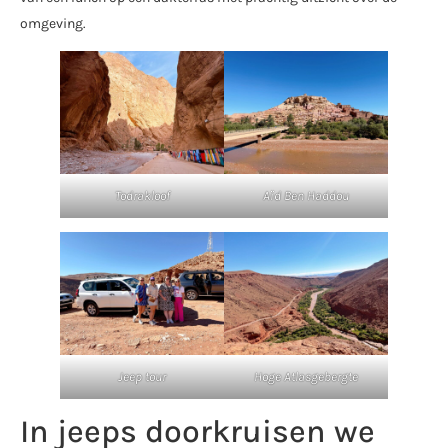
omgeving.
Todrakloof
Aïd Ben Haddou
Jeep tour
Hoge Atlasgebergte
In jeeps doorkruisen we