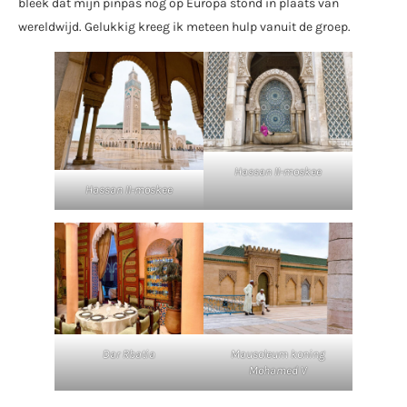
bleek dat mijn pinpas nog op Europa stond in plaats van
wereldwijd. Gelukkig kreeg ik meteen hulp vanuit de groep.
Hassan II-moskee
Hassan II-moskee
Dar Rbatia
Mausoleum koning
Mohamed V