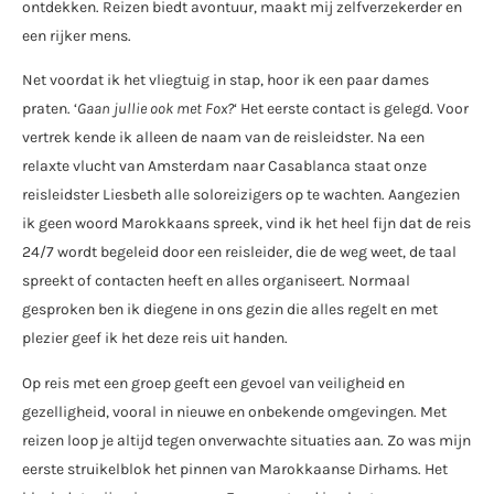
ontdekken. Reizen biedt avontuur, maakt mij zelfverzekerder en
een rijker mens.
Net voordat ik het vliegtuig in stap, hoor ik een paar dames
praten. ‘
Gaan jullie ook met Fox?
‘ Het eerste contact is gelegd. Voor
vertrek kende ik alleen de naam van de reisleidster. Na een
relaxte vlucht van Amsterdam naar Casablanca staat onze
reisleidster Liesbeth alle soloreizigers op te wachten. Aangezien
ik geen woord Marokkaans spreek, vind ik het heel fijn dat de reis
24/7 wordt begeleid door een reisleider, die de weg weet, de taal
spreekt of contacten heeft en alles organiseert. Normaal
gesproken ben ik diegene in ons gezin die alles regelt en met
plezier geef ik het deze reis uit handen.
Op reis met een groep geeft een gevoel van veiligheid en
gezelligheid, vooral in nieuwe en onbekende omgevingen. Met
reizen loop je altijd tegen onverwachte situaties aan. Zo was mijn
eerste struikelblok het pinnen van Marokkaanse Dirhams. Het