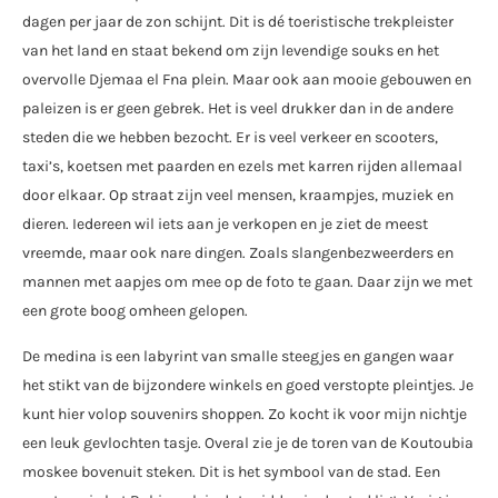
dagen per jaar de zon schijnt. Dit is dé toeristische trekpleister
van het land en staat bekend om zijn levendige souks en het
overvolle Djemaa el Fna plein. Maar ook aan mooie gebouwen en
paleizen is er geen gebrek. Het is veel drukker dan in de andere
steden die we hebben bezocht. Er is veel verkeer en scooters,
taxi’s, koetsen met paarden en ezels met karren rijden allemaal
door elkaar. Op straat zijn veel mensen, kraampjes, muziek en
dieren. Iedereen wil iets aan je verkopen en je ziet de meest
vreemde, maar ook nare dingen. Zoals slangenbezweerders en
mannen met aapjes om mee op de foto te gaan. Daar zijn we met
een grote boog omheen gelopen.
De medina is een labyrint van smalle steegjes en gangen waar
het stikt van de bijzondere winkels en goed verstopte pleintjes. Je
kunt hier volop souvenirs shoppen. Zo kocht ik voor mijn nichtje
een leuk gevlochten tasje. Overal zie je de toren van de Koutoubia
moskee bovenuit steken. Dit is het symbool van de stad. Een