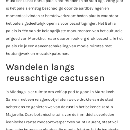
must see is het Bahia paleis dat midden in de stad ligt. Vorig jaar
is het paleis ernstig beschadigd door de aardbevingen en
momenteel vinden er herstelwerkzaamheden plaats waardoor
het paleis gedeeltelijk open is voor bezichtigingen. Het Bahia
paleis is één van de belangrijkste monumenten van het culturele
erfgoed van Marokko, maar daarom ook erg druk bezocht. In het
paleis zie je een aaneenschakeling van mooie ruimtes met
houtsnijwerk en mozaïekpatronen.
Wandelen langs
reusachtige cactussen
’s Middags is er ruimte om zelf op pad te gaan in Marrakech.
Samen met een reisgenootje laten we de drukte van de stad
achter ons en genieten we van de rust in het bekende Jardin
Majorelle. Deze botanische tuin, van de inmiddels overleden
iconische Franse modeontwerper Yves Saint Laurent, staat vol
tropische bomen en planten die mooi afsteken bij de iconische