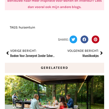
Benieuwd naar meer inspiratie voor wonen en interieur? Lees
dan vooral ook mijn andere blogs.
TAGS:
huisentuin
SHARE:
VORIGE BERICHT:
VOLGENDE BERICHT:
Boeken Voor Zomerpret Zonder Schermen
Mueslikoekjes
GERELATEERD