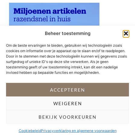
Beheer toestemming
Om de beste ervaringen te bieden, gebruiken wij technologieën zoals
cookies om informatie over je apparaat op te slaan en/of te raadplegen.
Door in te stemmen met deze technologieën kunnen wij gegevens zoals
surfgedrag of unieke ID's op deze site verwerken. Als je geen
toestemming geeft of uw toestemming intrekt, kan dit een nadelige
invloed hebben op bepaalde functies en mogelijkheden.
ACCEPTEREN
WEIGEREN
VOLG @STEFANI_GETSFIT
BEKIJK VOORKEUREN
Copyright 2026 Stéfani Warning
–
Privacyverklaring
Cookiebeleid
Privacyverklaring en algemene voorwaarden