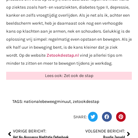
op ziektes zoals hart- en vaatziekten, diabetes type II, depressie,
kanker en zelfs vroegtijdig overlijden. Als je net als ik, achter een
beeldscherm werkt, heb je daarnaast ook nog een verhoogde
kans op klachten aan je armen, nek en schouders. Gelukkig is de
oplossing vrij simpel: regelmatig even opstaan en bewegen. Als je
elk half uur in beweging bent, is de kans kleiner dat je ziek
wordt. Op de website
Zetookdestap.nl
vind je allerlei tips om
minder te zitten en meer te bewegen tijdens je werkdag.
Lees ook: Zet ook de stap
TAGS:
nationalebeweegminuut
,
zetookdestap
SHARE:
VORIGE BERICHT:
VOLGENDE BERICHT:
Het No-Nonsense Meditatie Oefenboek
Rondje Zegveld