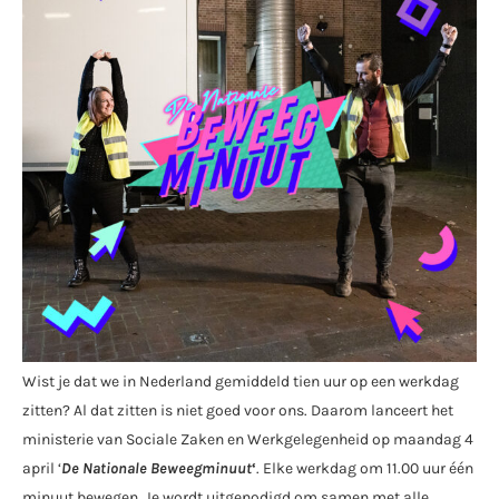
Wist je dat we in Nederland gemiddeld tien uur op een werkdag
zitten? Al dat zitten is niet goed voor ons. Daarom lanceert het
ministerie van Sociale Zaken en Werkgelegenheid op maandag 4
april ‘
De Nationale Beweegminuut
‘
. Elke werkdag om 11.00 uur één
minuut bewegen. Je wordt uitgenodigd om samen met alle