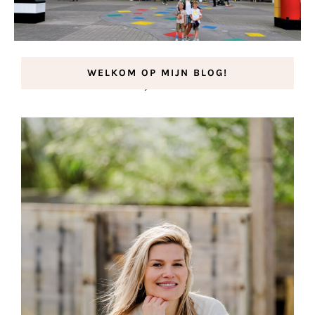
LEGOLAND Duitsland
WELKOM OP MIJN BLOG!
11 augustus 2023