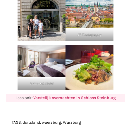
JR Photography
Rebstock Hotel
Lees ook:
Vorstelijk overnachten in Schloss Steinburg
TAGS:
duitsland
,
wuerzburg
,
Würzburg