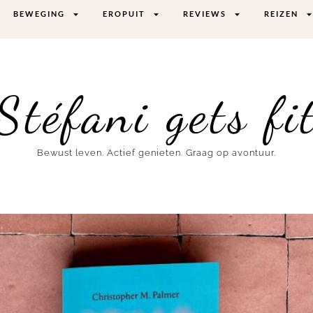
BEWEGING
EROPUIT
REVIEWS
REIZEN
Stéfani gets fi
Bewust leven. Actief genieten. Graag op avontuur.