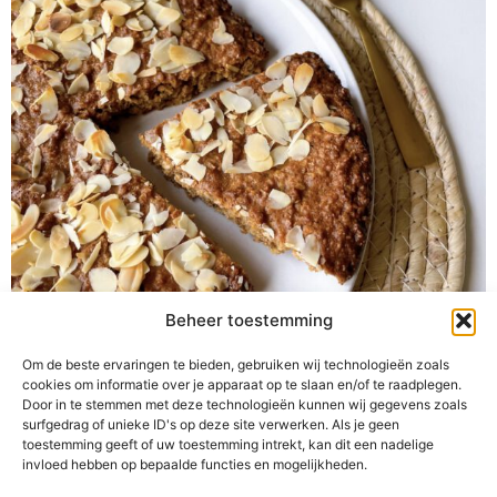
Ingrediënten100 gram amandelmeel100 gram
Beheer toestemming
havermout50 gram Sukrin gold (of
Om de beste ervaringen te bieden, gebruiken wij technologieën zoals
palmbloesemsuiker/andere suikervervanger)2 eieren100
cookies om informatie over je apparaat op te slaan en/of te raadplegen.
gram plantaardige boter2 tl koek- en
Door in te stemmen met deze technologieën kunnen wij gegevens zoals
speculaaskruidenamandelschaafsel
surfgedrag of unieke ID's op deze site verwerken. Als je geen
toestemming geeft of uw toestemming intrekt, kan dit een nadelige
BereidingswijzeVerwarm de oven op 175 graden en vet
invloed hebben op bepaalde functies en mogelijkheden.
een bakvorm in. Houd het amandelschaafsel apart