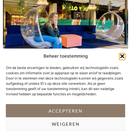
Beheer toestemming
Om de beste ervaringen te bieden, gebruiken wij technologieën zoals
cookies om informatie over je apparaat op te slaan en/of te raadplegen.
Even ontsnappen aan de drukke periode van thuis
Door in te stemmen met deze technologieën kunnen wij gegevens zoals
blijven en werken Mijn collega vertelde in een online
surfgedrag of unieke ID's op deze site verwerken. Als je geen
toestemming geeft of uw toestemming intrekt, kan dit een nadelige
meeting dat ze een vakantiehuis had gehuurd en in het
invloed hebben op bepaalde functies en mogelijkheden.
zuiden van het land zat. Dat bracht me op een idee,
want door de drukke periode van thuis blijven, werken
en thuisonderwijs komen de muren inmiddels best op
ACCEPTEREN
[…]
WEIGEREN