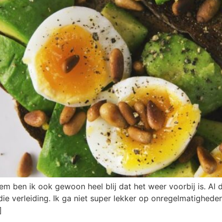
em ben ik ook gewoon heel blij dat het weer voorbij is. Al 
die verleiding. Ik ga niet super lekker op onregelmatighed
]