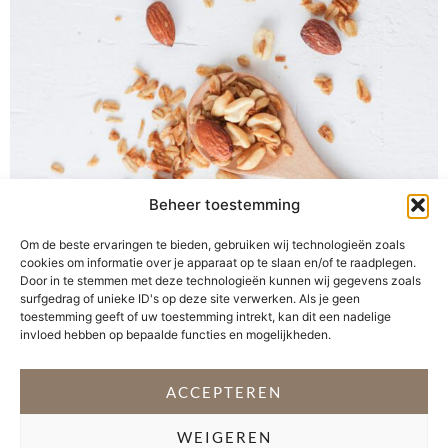
Beheer toestemming
Om de beste ervaringen te bieden, gebruiken wij technologieën zoals
cookies om informatie over je apparaat op te slaan en/of te raadplegen.
Wanneer heb jij voor het laatst een handje ongezouten
Door in te stemmen met deze technologieën kunnen wij gegevens zoals
noten gegeten? Volgens de Schijf van Vijf van het
surfgedrag of unieke ID's op deze site verwerken. Als je geen
toestemming geeft of uw toestemming intrekt, kan dit een nadelige
Voedingscentrum zijn ongezouten noten een gezond
invloed hebben op bepaalde functies en mogelijkheden.
tussendoortje. Niet voor niets natuurlijk. De
Gezondheidsraad is er namelijk van overtuigd, dat het
ACCEPTEREN
eten van een klein handje noten per dag het risico op
hart- en vaatziekten verlaagt. De keuze […]
WEIGEREN