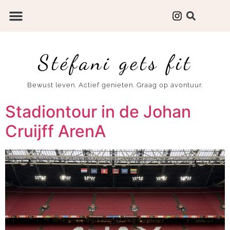
Stéfani gets fit
Bewust leven. Actief genieten. Graag op avontuur.
Stadiontour in de Johan
Cruijff ArenA