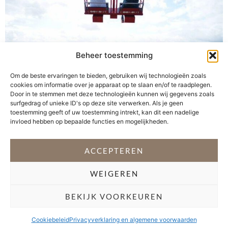
Beheer toestemming
Om de beste ervaringen te bieden, gebruiken wij technologieën zoals
cookies om informatie over je apparaat op te slaan en/of te raadplegen.
Samen met een vriendin bezocht ik de A’DAM LOOK
Door in te stemmen met deze technologieën kunnen wij gegevens zoals
OUT. Dit is niet zomaar een observatiedek met
surfgedrag of unieke ID's op deze site verwerken. Als je geen
toestemming geeft of uw toestemming intrekt, kan dit een nadelige
panoramisch uitzicht over Amsterdam. Behalve zicht op
invloed hebben op bepaalde functies en mogelijkheden.
het historische centrum van de stad met de beroemde
grachten, de dynamische haven en het unieke
polderlandschap staat op het dak een schommel. Waar
ACCEPTEREN
je net over de rand kunt gaan. […]
WEIGEREN
VOLG @STEFANI_GETSFIT
BEKIJK VOORKEUREN
Copyright 2026 Stéfani Warning
–
Privacyverklaring
Cookiebeleid
Privacyverklaring en algemene voorwaarden