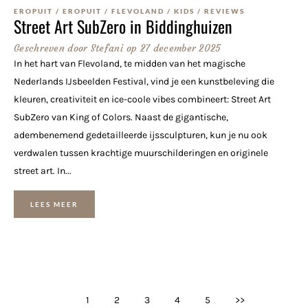
EROPUIT
/
EROPUIT
/
FLEVOLAND
/
KIDS
/
REVIEWS
Street Art SubZero in Biddinghuizen
Geschreven door
Stefani
op
27 december 2025
In het hart van Flevoland, te midden van het magische
Nederlands IJsbeelden Festival, vind je een kunstbeleving die
kleuren, creativiteit en ice-coole vibes combineert: Street Art
SubZero van King of Colors. Naast de gigantische,
adembenemend gedetailleerde ijssculpturen, kun je nu ook
verdwalen tussen krachtige muurschilderingen en originele
street art. In...
LEES MEER
1
2
3
4
5
>>