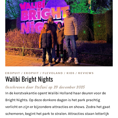
EROPUIT
/
EROPUIT
/
FLEVOLAND
/
KIDS
/
REVIEWS
Walibi Bright Nights
Geschreven door
Stefani
op
29 december 2025
In de kerstvakantie opent Walibi Holland haar deuren voor de
Bright Nights. Op deze donkere dagen is het park prachtig
verlicht en zijn er bijzondere attracties en shows. Zodra het gaat
schemeren, begint het park te stralen. Attracties staan letterlijk