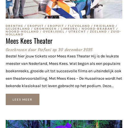
DRENTHE
/
EROPUIT
/
EROPUIT
/
FLEVOLAND
/
FRIESLAND
/
GELDERLAND
/
GRONINGEN
/
LIMBURG
/
NOORD-BRABANT
/
NOORD-HOLLAND
/
OVERIJSSEL
/
UTRECHT
/
ZEELAND
/
ZUID-
HOLLAND
Mees Kees Theater
Geschreven door
Stefani
op
30 december 2025
Bestel hier jouw tickets voor Mees Kees Theater Hij is de leukste
meester van Nederland, Mees Kees. Wat begon als een populaire
boekenreeks, groeide uit tot succesvolle films en uiteindelijk ook
een theatervoorstelling. Met Mees Kees – De Husselrace wordt het
bekende klaslokaal tot leven gebracht op het podium. Deze...
LEES MEER