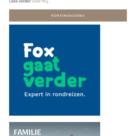
Lees verder:
Over mij
.
KORTINGSCODES