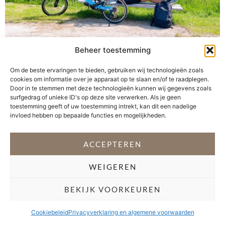
Beheer toestemming
de Rivièra van de Randstad Op weg naar een vriendin in
Om de beste ervaringen te bieden, gebruiken wij technologieën zoals
Voorburg besluit ik een stop te maken bij
cookies om informatie over je apparaat op te slaan en/of te raadplegen.
Recreatiegebied Vlietland. Er wordt wel gezegd dat dit
Door in te stemmen met deze technologieën kunnen wij gegevens zoals
gebied de Rivièra van de Randstad is. Ik besluit om dit
surfgedrag of unieke ID's op deze site verwerken. Als je geen
toestemming geeft of uw toestemming intrekt, kan dit een nadelige
zelf te ervaren. Vlietland ligt midden in de Randstad
invloed hebben op bepaalde functies en mogelijkheden.
langs de rivier de Vliet, tegenover Voorschoten en […]
ACCEPTEREN
VOLG @STEFANI_GETSFIT
WEIGEREN
Copyright 2026 Stéfani Warning
–
Privacyverklaring
BEKIJK VOORKEUREN
Cookiebeleid
Privacyverklaring en algemene voorwaarden