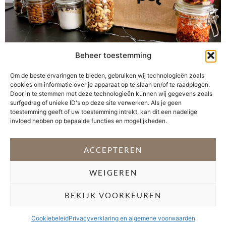
Beheer toestemming
Om de beste ervaringen te bieden, gebruiken wij technologieën zoals
Ben je klaar voor een verpakkingsvrij avontuur?
cookies om informatie over je apparaat op te slaan en/of te raadplegen.
Iedereen houdt van boodschappen. Niemand houdt van
Door in te stemmen met deze technologieën kunnen wij gegevens zoals
afval. Toch zitten de meeste producten in onze
surfgedrag of unieke ID's op deze site verwerken. Als je geen
toestemming geeft of uw toestemming intrekt, kan dit een nadelige
voorraadkast in plastic wegwerpverpakkingen. In totaal
invloed hebben op bepaalde functies en mogelijkheden.
kopen we in Nederland 26 miljard plastic
voedselverpakkingen per jaar, oftewel bijna 3.300 per
huishouden. Dat is toch niet nodig? Pieter Pot is op
ACCEPTEREN
missie om boodschappen […]
WEIGEREN
VOLG @STEFANI_GETSFIT
BEKIJK VOORKEUREN
Copyright 2026 Stéfani Warning
–
Privacyverklaring
Cookiebeleid
Privacyverklaring en algemene voorwaarden