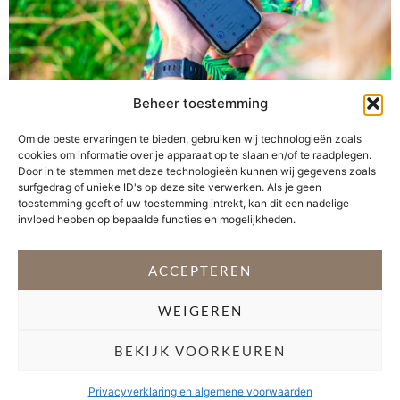
Beheer toestemming
Om de beste ervaringen te bieden, gebruiken wij technologieën zoals
cookies om informatie over je apparaat op te slaan en/of te raadplegen.
Meer water drinken, vaker de fiets pakken, minder
Door in te stemmen met deze technologieën kunnen wij gegevens zoals
snoepen, beter slapen of meer ontspannen? Steeds
surfgedrag of unieke ID's op deze site verwerken. Als je geen
toestemming geeft of uw toestemming intrekt, kan dit een nadelige
meer mensen maken gebruik van activity trackers en/of
invloed hebben op bepaalde functies en mogelijkheden.
apps als steuntje in de rug voor een gezonde leefstijl.
Door het bijhouden van je activiteiten word je bewuster
ACCEPTEREN
van je leefpatroon. Met die kennis kun je je leven
vervolgens positief beïnvloeden. […]
WEIGEREN
VOLG @STEFANI_GETSFIT
BEKIJK VOORKEUREN
Copyright 2026 Stéfani Warning
–
Privacyverklaring
Privacyverklaring en algemene voorwaarden