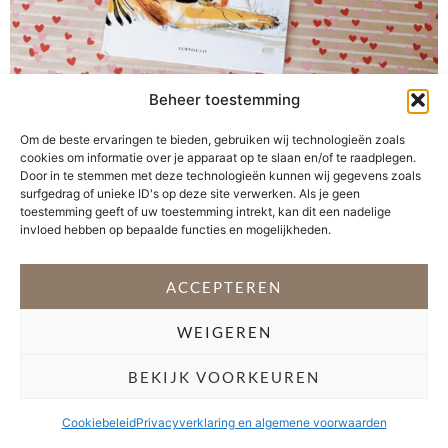
Beheer toestemming
Liefde is OPVALLEND, als een pauw die trots zijn
Om de beste ervaringen te bieden, gebruiken wij technologieën zoals
schitterende veren uitwaaiert, zodat iedereen hem kan
cookies om informatie over je apparaat op te slaan en/of te raadplegen.
bewonderen. Maar soms zingt de liefde een zachter
Door in te stemmen met deze technologieën kunnen wij gegevens zoals
lied, lieflijk als vogels bij het vallen van de avond, maar
surfgedrag of unieke ID's op deze site verwerken. Als je geen
toestemming geeft of uw toestemming intrekt, kan dit een nadelige
net zo krachtig. Het boek Liefde is… viert de liefde in al
invloed hebben op bepaalde functies en mogelijkheden.
haar verschillende vormen aan de hand van dieren. […]
ACCEPTEREN
VOLG @STEFANI_GETSFIT
WEIGEREN
Copyright 2026 Stéfani Warning
–
Privacyverklaring
BEKIJK VOORKEUREN
Cookiebeleid
Privacyverklaring en algemene voorwaarden