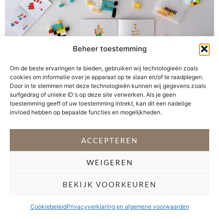
Beheer toestemming
Heb jij thuis ook kinderen die stapelgek zijn op
Om de beste ervaringen te bieden, gebruiken wij technologieën zoals
bouwspeelgoed? In dat geval zullen ze PIXIO helemaal
cookies om informatie over je apparaat op te slaan en/of te raadplegen.
te gek vinden. Althans, mijn kinderen wel. PIXIO is dé
Door in te stemmen met deze technologieën kunnen wij gegevens zoals
sensatie onder het magnetisch speelgoed. Het zijn
surfgedrag of unieke ID's op deze site verwerken. Als je geen
toestemming geeft of uw toestemming intrekt, kan dit een nadelige
kleine vierkante blokjes van kunststof met daarin zes
invloed hebben op bepaalde functies en mogelijkheden.
unieke magneetjes aan iedere zijde. Hiermee kunnen
kinderen (en hun ouders) de mooiste […]
ACCEPTEREN
VOLG @STEFANI_GETSFIT
WEIGEREN
Copyright 2026 Stéfani Warning
–
Privacyverklaring
BEKIJK VOORKEUREN
Cookiebeleid
Privacyverklaring en algemene voorwaarden